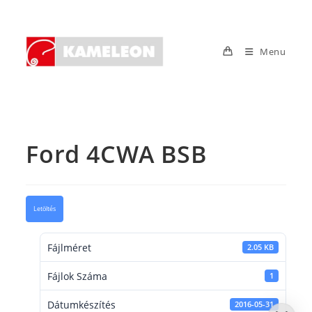
Skip
to
content
Menu
Ford 4CWA BSB
Letöltés
Fájlméret
2.05 KB
Fájlok Száma
1
Dátumkészítés
2016-05-31