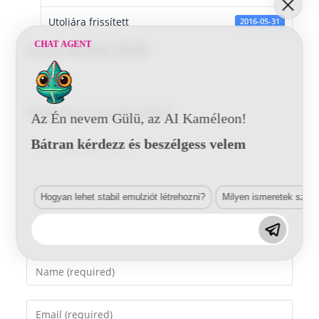
Utoljára frissített
2016-05-31
CHAT AGENT
Ford 4CWA BSB
Vélemény, hozzászólás?
Az Én nevem Gülü, az AI Kaméleon!
Bátran kérdezz és beszélgess velem
Comment
Hogyan lehet stabil emulziót létrehozni?
Milyen ismeretek szük
Enter
your
name
Enter
or