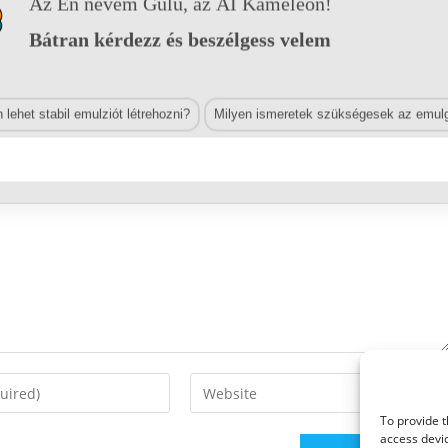
Az Én nevem Gülü, az AI Kaméleon!
Bátran kérdezz és beszélgess velem
lehet stabil emulziót létrehozni?
Milyen ismeretek szükségesek az emulg
Enter
your
To provide t
website
access devic