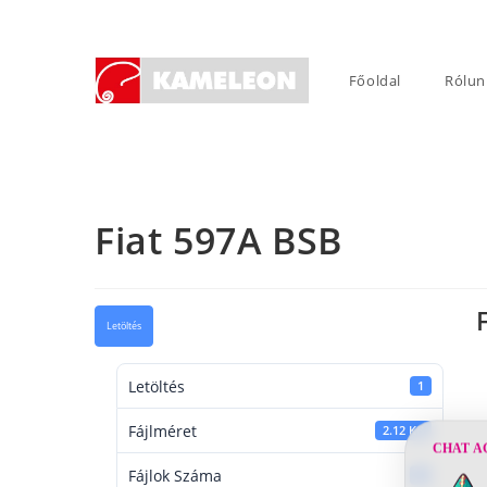
Skip
to
content
Főoldal
Rólun
Fiat 597A BSB
Letöltés
Letöltés
1
Fájlméret
2.12 KB
CHAT A
Fájlok Száma
1