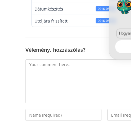
Dátumkészítés
2016-05-31
Utoljára frissített
2016-05-31
Hogyan 
Vélemény, hozzászólás?
Comment
Enter
Enter
your
your
name
email