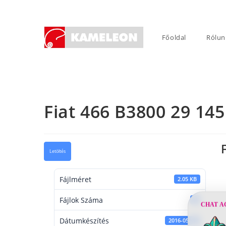
Skip
to
content
Főoldal
Rólun
Fiat 466 B3800 29 145
Letöltés
Fájlméret
2.05 KB
Fájlok Száma
1
CHAT A
Dátumkészítés
2016-05-31