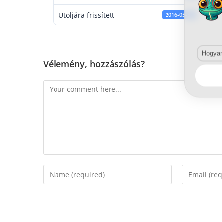
Utoljára frissített
2016-05-31
Hogyan 
Vélemény, hozzászólás?
Comment
Enter
Enter
your
your
name
email
or
address
username
to