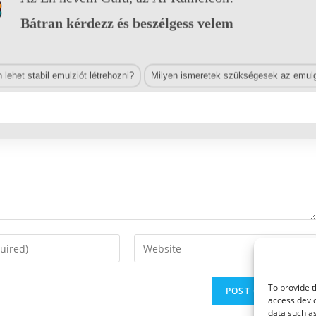
Bátran kérdezz és beszélgess velem
lehet stabil emulziót létrehozni?
Milyen ismeretek szükségesek az emulg
Enter
your
website
To provide t
URL
access devic
(optional)
data such as