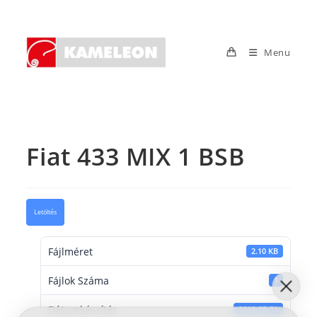
Skip
to
content
Menu
Fiat 433 MIX 1 BSB
Letöltés
Fájlméret
2.10 KB
Fájlok Száma
1
Dátumkészítés
2016-05-31