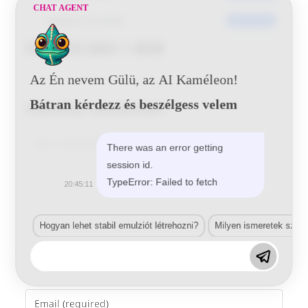
CHAT AGENT
Utoljára frissített
2016-05-31
Fiat 433 MIX 1 BSB
Az Én nevem Gülü, az AI Kaméleon!
Bátran kérdezz és beszélgess velem
Vélemény, hozzászólás?
Comment
There was an error getting
session id.
TypeError: Failed to fetch
20:45:11
Hogyan lehet stabil emulziót létrehozni?
Milyen ismeretek szük
Enter
your
name
Enter
or