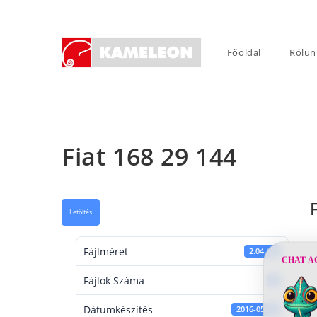
Skip
to
content
Főoldal
Rólun
Fiat 168 29 144
Letöltés
Fájlméret
2.04 KB
CHAT A
Fájlok Száma
1
Dátumkészítés
2016-05-31