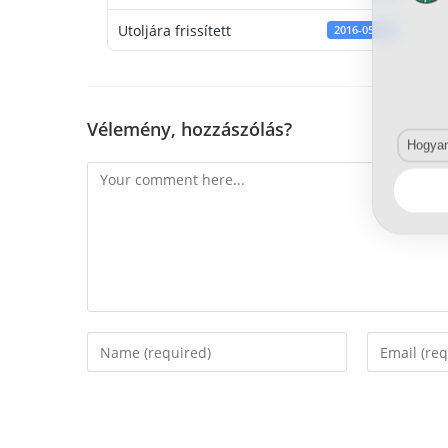
Utoljára frissített
2016-05-31
Vélemény, hozzászólás?
Hogyan 
Comment
Enter
Enter
your
your
name
email
or
address
username
to