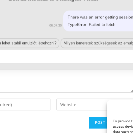
There was an error getting session
TypeError: Failed to fetch
06:07:30
lehet stabil emulziót létrehozni?
Milyen ismeretek szükségesek az emulg
Enter
your
website
To provide t
URL
access devic
(optional)
data such as