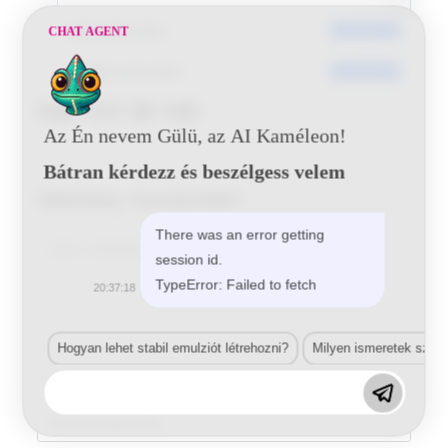
Dátumkészítés
2016-05-31
CHAT AGENT
Utoljára frissített
2016-05-31
Fiat 157 29 145
Az Én nevem Gülü, az AI Kaméleon!
Bátran kérdezz és beszélgess velem
Vélemény, hozzászólás?
There was an error getting
Comment
session id.
TypeError: Failed to fetch
20:37:18
Hogyan lehet stabil emulziót létrehozni?
Milyen ismeretek szük
Enter
your