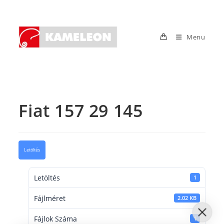
Skip
to
content
Menu
Fiat 157 29 145
Letöltés
Letöltés
1
Fájlméret
2.02 KB
Fájlok Száma
1