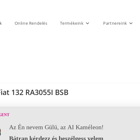
k
Online Rendelés
Termékeink
Partnereink
Fiat 132 RA3055I BSB
GENT
Az Én nevem Gülü, az AI Kaméleon!
Bátran kérdezz és beszélgess velem