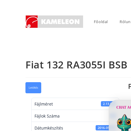
Skip
to
content
Főoldal
Rólun
Fiat 132 RA3055I BSB
Letöltés
Fájlméret
2.13 KB
CHAT A
Fájlok Száma
1
Dátumkészítés
2016-05-31