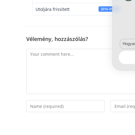
Utoljára frissített
2016-05-31
Vélemény, hozzászólás?
Hogyan 
Comment
Enter
Enter
your
your
name
email
or
address
username
to