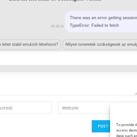
There was an error getting session
TypeError: Failed to fetch
03:18:14
lehet stabil emulziót létrehozni?
Milyen ismeretek szükségesek az emulg
Enter
your
website
To provide t
URL
access devic
(optional)
data such as