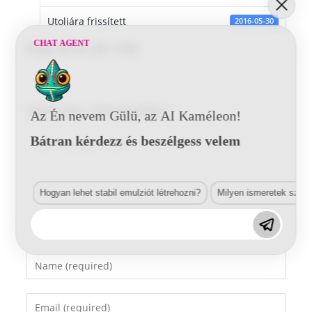
Utoljára frissített
2016-05-30
CHAT AGENT
Fiat 074 29 145
Vélemény, hozzászólás?
Az Én nevem Gülü, az AI Kaméleon!
Bátran kérdezz és beszélgess velem
Comment
Hogyan lehet stabil emulziót létrehozni?
Milyen ismeretek szük
Enter
your
name
Enter
or