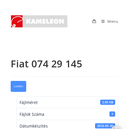
Skip
to
content
Menu
Fiat 074 29 145
Letöltés
Fájlméret
2.05 KB
Fájlok Száma
1
Dátumkészítés
2016-05-30