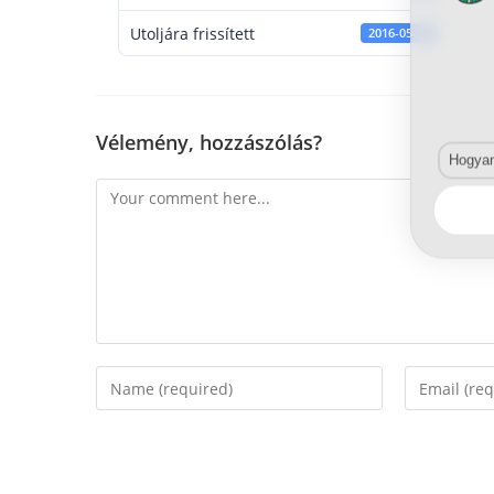
Utoljára frissített
2016-05-30
Vélemény, hozzászólás?
Hogyan 
Comment
Enter
Enter
your
your
name
email
or
address
username
to