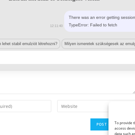
There was an error getting session
TypeError: Failed to fetch
12:11:40
lehet stabil emulziót létrehozni?
Milyen ismeretek szükségesek az emulg
Enter
your
website
To provide t
URL
access devic
(optional)
data such as