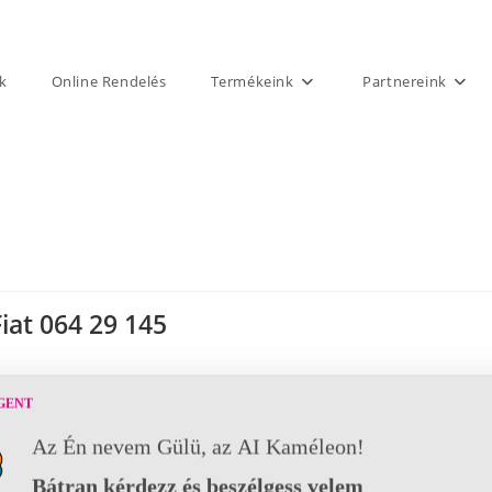
k
Online Rendelés
Termékeink
Partnereink
Fiat 064 29 145
GENT
Az Én nevem Gülü, az AI Kaméleon!
Bátran kérdezz és beszélgess velem