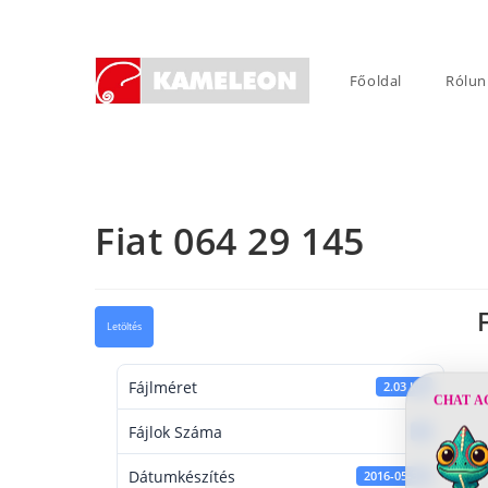
Skip
to
content
Főoldal
Rólun
Fiat 064 29 145
Letöltés
Fájlméret
2.03 KB
CHAT A
Fájlok Száma
1
Dátumkészítés
2016-05-30