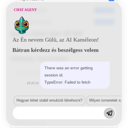
Dátumkészítés
CHAT AGENT
2016-05-30
Utoljára frissített
2016-05-30
Epson Sima Szín 29 947
Az Én nevem Gülü, az AI Kaméleon!
Bátran kérdezz és beszélgess velem
Vélemény, hozzászólás?
There was an error getting
Comment
session id.
TypeError: Failed to fetch
18:20:16
Hogyan lehet stabil emulziót létrehozni?
Milyen ismeretek szük
Enter
your