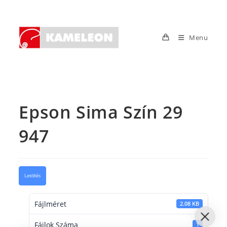
Skip
to
content
Menu
Epson Sima Szín 29
947
Letöltés
Fájlméret
2.08 KB
Fájlok Száma
1