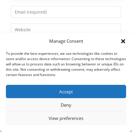
name
Enter
or
your
username
email
Enter
to
address
your
comment
to
Manage Consent
website
comment
URL
To provide the best experiences, we use technologies like cookies to
(optional)
store and/or access device information. Consenting to these technologies
will allow us to process data such as browsing behavior or unique IDs on
this site. Not consenting or withdrawing consent, may adversely affect
certain features and functions.
Accept
Deny
View preferences
© 2021 Kaméleon Hungary Kft. Minden jog fenntartva. All rights
reserved.