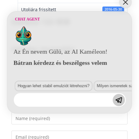
Utoljára frissített
2016-05-30
CHAT AGENT
Daewoo 12U BSB
Vélemény, hozzászólás?
Az Én nevem Gülü, az AI Kaméleon!
Bátran kérdezz és beszélgess velem
Comment
Hogyan lehet stabil emulziót létrehozni?
Milyen ismeretek szük
Enter
your
name
Enter
or