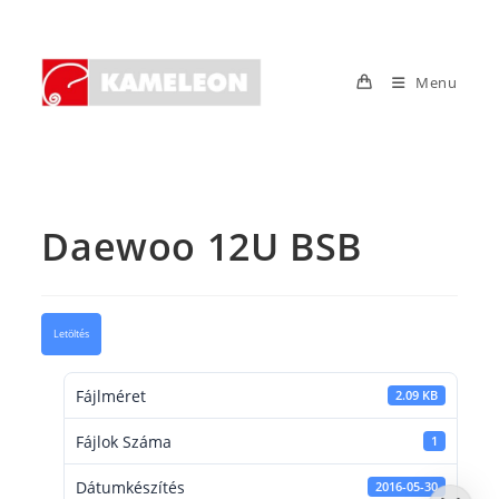
Skip
to
content
Menu
Daewoo 12U BSB
Letöltés
Fájlméret
2.09 KB
Fájlok Száma
1
Dátumkészítés
2016-05-30