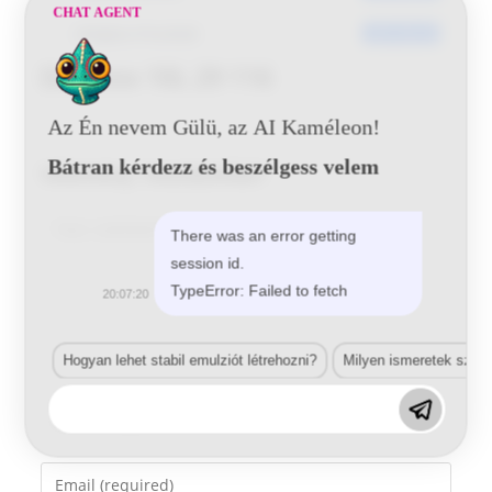
CHAT AGENT
Utoljára frissített
2017-05-25
Daewoo 10L 29 116
Az Én nevem Gülü, az AI Kaméleon!
Bátran kérdezz és beszélgess velem
Vélemény, hozzászólás?
Comment
There was an error getting
session id.
TypeError: Failed to fetch
20:07:20
Hogyan lehet stabil emulziót létrehozni?
Milyen ismeretek szük
Enter
your
name
Enter
or