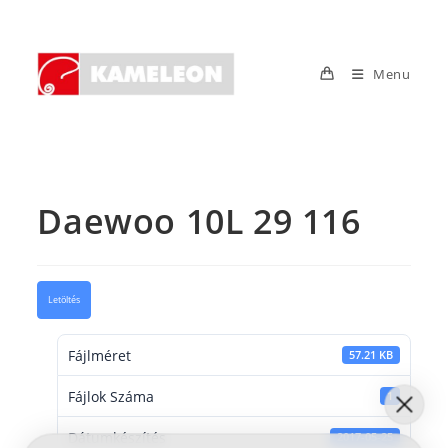
Skip
to
content
Menu
Daewoo 10L 29 116
Letöltés
Fájlméret
57.21 KB
Fájlok Száma
1
Dátumkészítés
2017-05-25