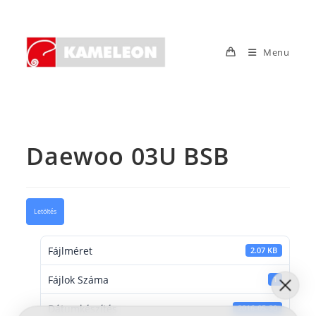
Skip
to
content
Menu
Daewoo 03U BSB
Letöltés
Fájlméret
2.07 KB
Fájlok Száma
1
Dátumkészítés
2016-05-30