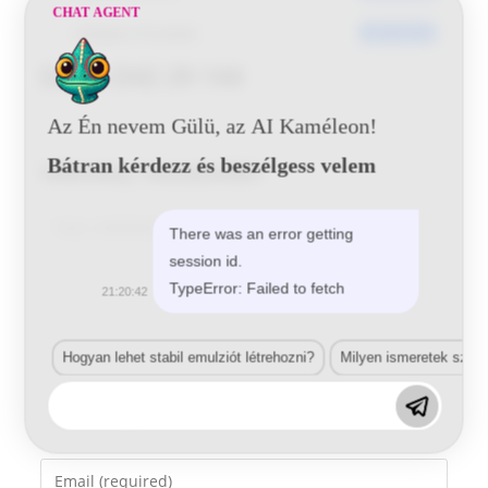
CHAT AGENT
Utoljára frissített
2017-05-25
Dacia D42 29 144
Az Én nevem Gülü, az AI Kaméleon!
Bátran kérdezz és beszélgess velem
Vélemény, hozzászólás?
Comment
There was an error getting
session id.
TypeError: Failed to fetch
21:20:42
Hogyan lehet stabil emulziót létrehozni?
Milyen ismeretek szük
Enter
your
name
Enter
or