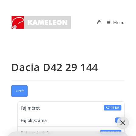
Skip
to
content
Menu
Dacia D42 29 144
Letöltés
Fájlméret
57.95 KB
Fájlok Száma
1
Dátumkészítés
2017-05-25