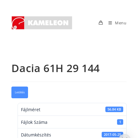
Skip
to
content
Menu
Dacia 61H 29 144
Letöltés
Fájlméret
56.84 KB
Fájlok Száma
1
Dátumkészítés
2017-05-25