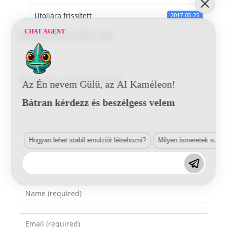
Utoljára frissített
2017-05-25
CHAT AGENT
Dacia 61H 29 144
Vélemény, hozzászólás?
Az Én nevem Gülü, az AI Kaméleon!
Bátran kérdezz és beszélgess velem
Comment
Hogyan lehet stabil emulziót létrehozni?
Milyen ismeretek szük
Enter
your
name
Enter
or