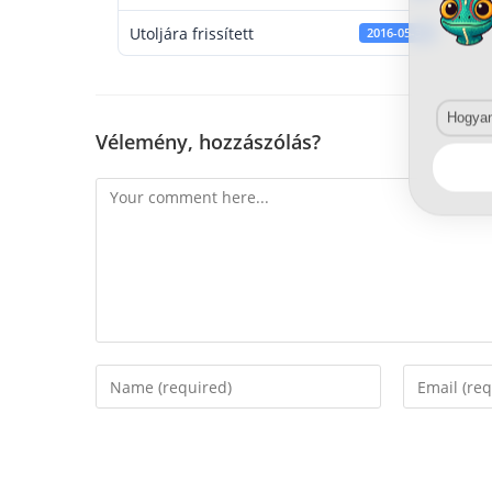
Utoljára frissített
2016-05-30
Hogyan 
Vélemény, hozzászólás?
Comment
Enter
Enter
your
your
name
email
or
address
username
to