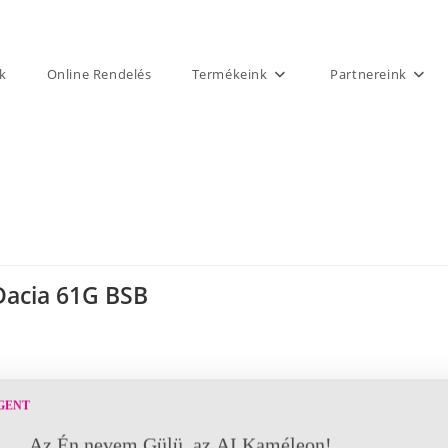
k
Online Rendelés
Termékeink
Partnereink
Dacia 61G BSB
GENT
Az Én nevem Gülü, az AI Kaméleon!