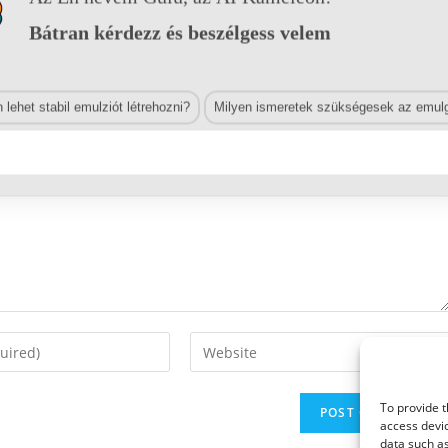
Bátran kérdezz és beszélgess velem
lehet stabil emulziót létrehozni?
Milyen ismeretek szükségesek az emulg
Enter
your
website
To provide t
URL
access devic
(optional)
data such as