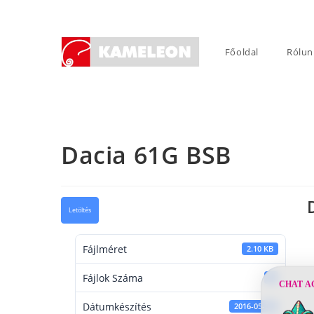
Skip
to
content
Főoldal
Rólun
Dacia 61G BSB
Letöltés
Fájlméret
2.10 KB
Fájlok Száma
1
CHAT A
Dátumkészítés
2016-05-30