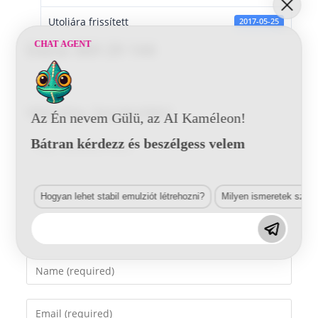
Utoljára frissített
2017-05-25
CHAT AGENT
Dacia 369 29 144
Vélemény, hozzászólás?
Az Én nevem Gülü, az AI Kaméleon!
Bátran kérdezz és beszélgess velem
Comment
Hogyan lehet stabil emulziót létrehozni?
Milyen ismeretek szük
Enter
your
name
Enter
or