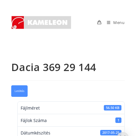
Skip
to
content
Menu
Dacia 369 29 144
Letöltés
Fájlméret
56.50 KB
Fájlok Száma
1
Dátumkészítés
2017-05-25