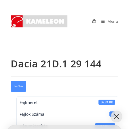
Skip
to
content
Menu
Dacia 21D.1 29 144
Letöltés
Fájlméret
56.74 KB
Fájlok Száma
1
Dátumkészítés
2017-05-25