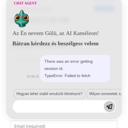
CHAT AGENT
Utoljára frissített
2017-05-25
Dacia 21D.1 29 144
Az Én nevem Gülü, az AI Kaméleon!
Bátran kérdezz és beszélgess velem
Vélemény, hozzászólás?
Comment
There was an error getting
session id.
TypeError: Failed to fetch
03:38:19
Hogyan lehet stabil emulziót létrehozni?
Milyen ismeretek szük
Enter
your
name
Enter
or