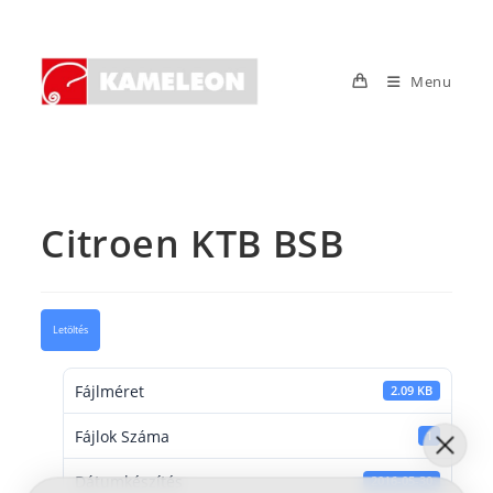
Skip
to
content
Menu
Citroen KTB BSB
Letöltés
Fájlméret
2.09 KB
Fájlok Száma
1
Dátumkészítés
2016-05-30