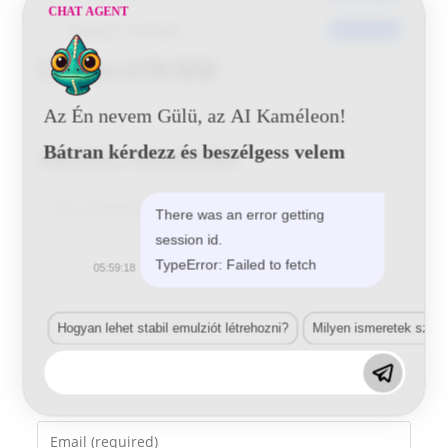
CHAT AGENT
Utoljára frissített
2016-05-30
Citroen KTB BSB
Az Én nevem Gülü, az AI Kaméleon!
Bátran kérdezz és beszélgess velem
Vélemény, hozzászólás?
Comment
There was an error getting
session id.
TypeError: Failed to fetch
05:59:18
Hogyan lehet stabil emulziót létrehozni?
Milyen ismeretek szük
Enter
your
name
Enter
or