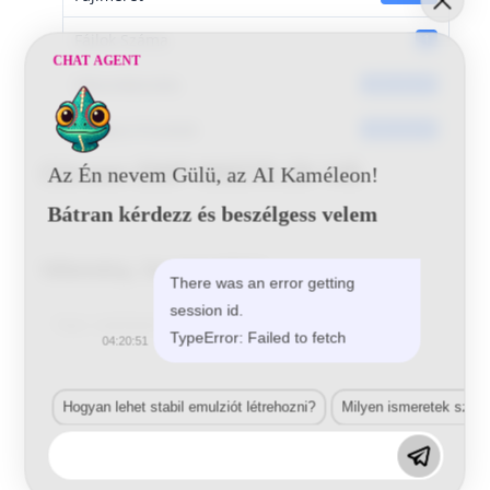
Fájlok Száma
1
CHAT AGENT
Dátumkészítés
2016-05-30
Utoljára frissített
2016-05-30
Citroen EWP W6575 29 145
Az Én nevem Gülü, az AI Kaméleon!
Bátran kérdezz és beszélgess velem
Vélemény, hozzászólás?
There was an error getting
session id.
Comment
TypeError: Failed to fetch
04:20:51
Hogyan lehet stabil emulziót létrehozni?
Milyen ismeretek szük