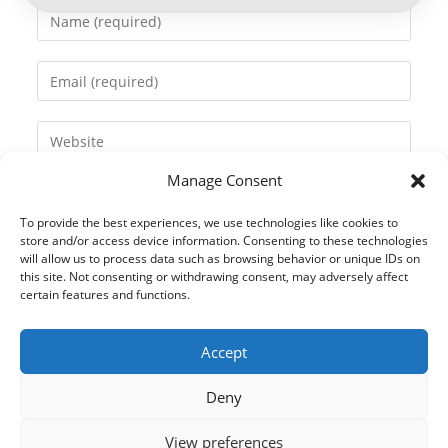
Enter
your
name
Enter
or
your
username
email
Enter
to
address
your
comment
to
Manage Consent
website
comment
URL
To provide the best experiences, we use technologies like cookies to
(optional)
store and/or access device information. Consenting to these technologies
will allow us to process data such as browsing behavior or unique IDs on
this site. Not consenting or withdrawing consent, may adversely affect
certain features and functions.
Accept
Deny
View preferences