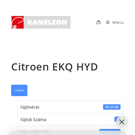
Skip
to
content
Menu
Citroen EKQ HYD
Letöltés
Fájlméret
56.32 KB
Fájlok Száma
1
Dátumkészítés
2017-05-24