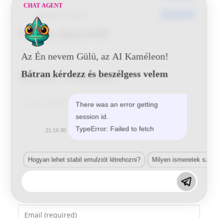
CHAT AGENT
Utoljára frissített
2017-05-24
Citroen EKQ HYD
Az Én nevem Gülü, az AI Kaméleon!
Bátran kérdezz és beszélgess velem
Vélemény, hozzászólás?
Comment
There was an error getting
session id.
TypeError: Failed to fetch
21:16:30
Hogyan lehet stabil emulziót létrehozni?
Milyen ismeretek szük
Enter
your
name
Enter
or