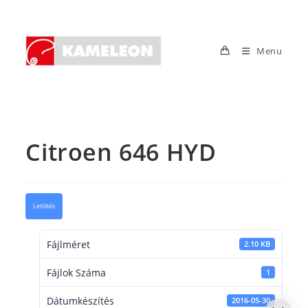
Skip
to
content
Menu
Citroen 646 HYD
Letöltés
Fájlméret
2.10 KB
Fájlok Száma
1
Dátumkészítés
2016-05-30