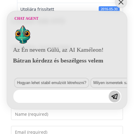
Utoljára frissített
2016-05-30
CHAT AGENT
Citroen 646 HYD
Vélemény, hozzászólás?
Az Én nevem Gülü, az AI Kaméleon!
Bátran kérdezz és beszélgess velem
Comment
Hogyan lehet stabil emulziót létrehozni?
Milyen ismeretek szük
Enter
your
name
Enter
or