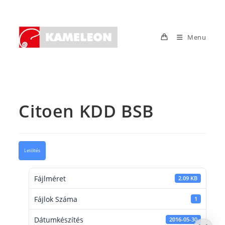
Skip
to
content
Menu
Citoen KDD BSB
Letöltés
Fájlméret
2.09 KB
Fájlok Száma
1
Dátumkészítés
2016-05-30