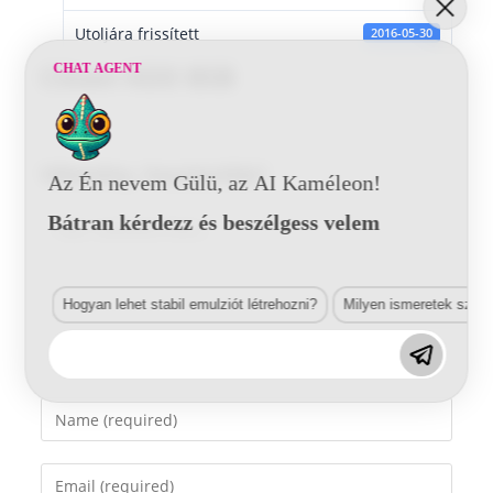
Utoljára frissített
2016-05-30
CHAT AGENT
Citoen KDD BSB
Vélemény, hozzászólás?
Az Én nevem Gülü, az AI Kaméleon!
Bátran kérdezz és beszélgess velem
Comment
Hogyan lehet stabil emulziót létrehozni?
Milyen ismeretek szük
Enter
your
name
Enter
or