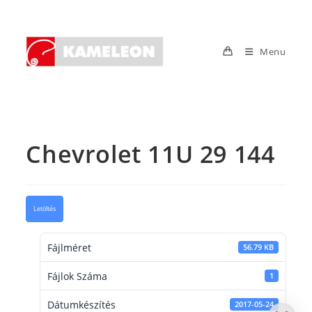
Skip
to
content
Menu
Chevrolet 11U 29 144
Letöltés
Fájlméret
56.79 KB
Fájlok Száma
1
Dátumkészítés
2017-05-24