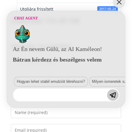
Utoljára frissített
2017-05-24
CHAT AGENT
Chevrolet 11U 29 144
Vélemény, hozzászólás?
Az Én nevem Gülü, az AI Kaméleon!
Bátran kérdezz és beszélgess velem
Comment
Hogyan lehet stabil emulziót létrehozni?
Milyen ismeretek szük
Enter
your
name
Enter
or