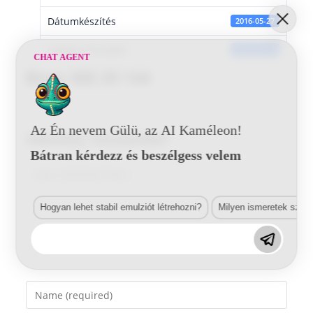
Dátumkészítés
2016-05-27
Utoljára frissített
2016-05-27
CHAT AGENT
Bmw 300 29 144
Az Én nevem Gülü, az AI Kaméleon!
Vélemény, hozzászólás?
Bátran kérdezz és beszélgess velem
Comment
Hogyan lehet stabil emulziót létrehozni?
Milyen ismeretek szük
Enter
your