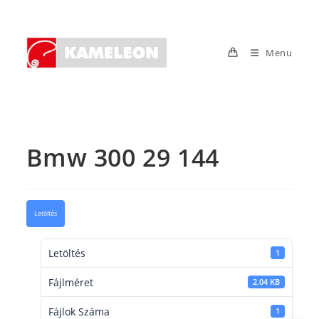
Skip
to
content
Menu
Bmw 300 29 144
Letöltés
Letöltés
1
Fájlméret
2.04 KB
Fájlok Száma
1