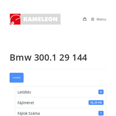
Skip
to
content
Menu
Bmw 300.1 29 144
Letöltés
Letöltés
6
Fájlméret
56.29 KB
Fájlok Száma
1