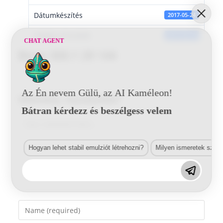
Dátumkészítés
2017-05-24
Utoljára frissített
2017-05-24
CHAT AGENT
Bmw 300.1 29 144
Az Én nevem Gülü, az AI Kaméleon!
Vélemény, hozzászólás?
Bátran kérdezz és beszélgess velem
Comment
Hogyan lehet stabil emulziót létrehozni?
Milyen ismeretek szük
Enter
your