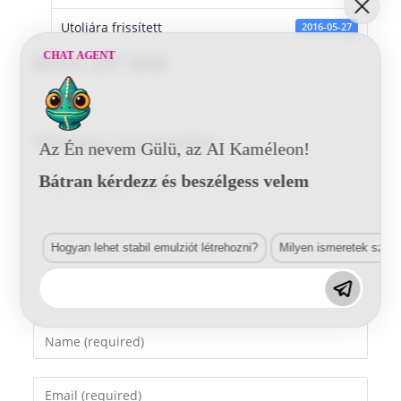
Utoljára frissített
2016-05-27
CHAT AGENT
Bmw 287 BSB
Vélemény, hozzászólás?
Az Én nevem Gülü, az AI Kaméleon!
Bátran kérdezz és beszélgess velem
Comment
Hogyan lehet stabil emulziót létrehozni?
Milyen ismeretek szük
Enter
your
name
Enter
or