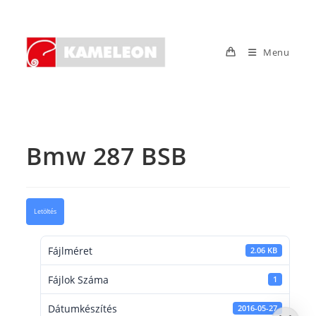
Skip
to
content
Menu
Bmw 287 BSB
Letöltés
Fájlméret
2.06 KB
Fájlok Száma
1
Dátumkészítés
2016-05-27