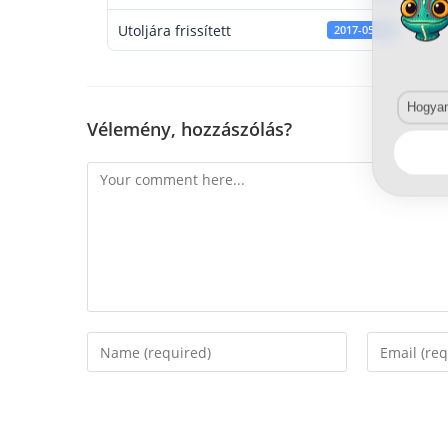
Utoljára frissített
2017-05-24
Hogyan 
Vélemény, hozzászólás?
Comment
Enter
Enter
your
your
name
email
or
address
username
to