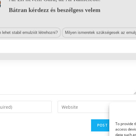
Bátran kérdezz és beszélgess velem
lehet stabil emulziót létrehozni?
Milyen ismeretek szükségesek az emulg
Enter
your
website
To provide t
URL
access devic
(optional)
data such as