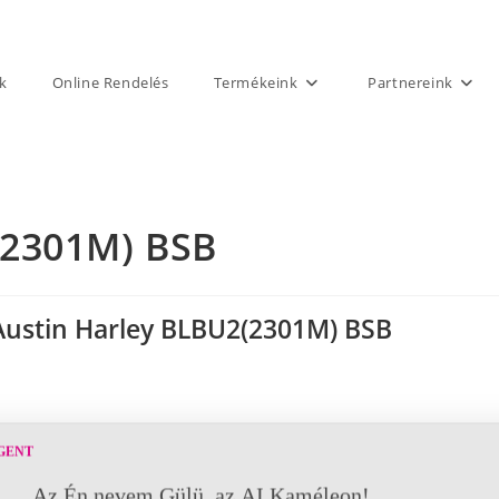
k
Online Rendelés
Termékeink
Partnereink
(2301M) BSB
Austin Harley BLBU2(2301M) BSB
GENT
Az Én nevem Gülü, az AI Kaméleon!