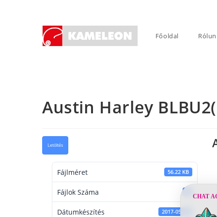
Skip
to
content
Főoldal
Rólun
Austin Harley BLBU2
Letöltés
Fájlméret
56.22 KB
Fájlok Száma
1
CHAT A
Dátumkészítés
2017-05-24