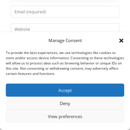
name
Enter
or
your
username
email
Enter
to
address
your
comment
to
Manage Consent
website
comment
URL
To provide the best experiences, we use technologies like cookies to
(optional)
store and/or access device information. Consenting to these technologies
will allow us to process data such as browsing behavior or unique IDs on
this site. Not consenting or withdrawing consent, may adversely affect
certain features and functions.
Accept
Deny
View preferences
© 2021 Kaméleon Hungary Kft. Minden jog fenntartva. All rights
reserved.