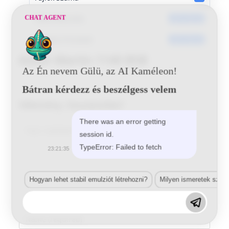
Dátumkészítés
CHAT AGENT
2017-05-24
Utoljára frissített
2017-05-24
Aston Martin 1140 BSB
Az Én nevem Gülü, az AI Kaméleon!
Bátran kérdezz és beszélgess velem
Vélemény, hozzászólás?
There was an error getting
Comment
session id.
TypeError: Failed to fetch
23:21:35
Hogyan lehet stabil emulziót létrehozni?
Milyen ismeretek szük
Enter
your