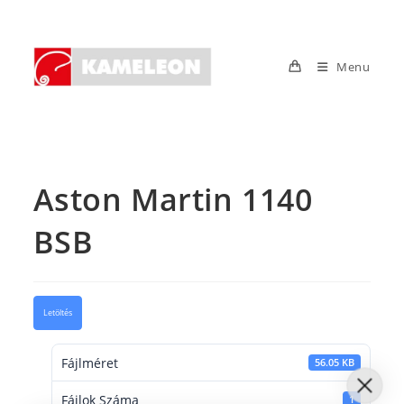
Skip
to
content
Menu
Aston Martin 1140
BSB
Letöltés
Fájlméret
56.05 KB
Fájlok Száma
1