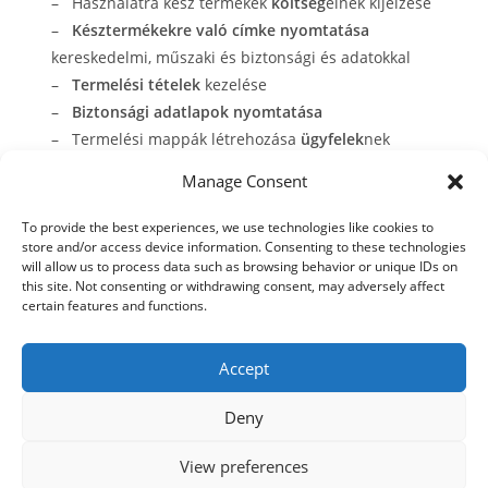
– Használatra kész termékek
költség
einek kijelzése
–
Késztermékekre való címke nyomtatása
kereskedelmi, műszaki és biztonsági és adatokkal
–
Termelési tételek
kezelése
–
Biztonsági adatlapok nyomtatása
– Termelési mappák létrehozása
ügyfelek
nek
–
Leltár
készítése
Manage Consent
To provide the best experiences, we use technologies like cookies to
store and/or access device information. Consenting to these technologies
will allow us to process data such as browsing behavior or unique IDs on
this site. Not consenting or withdrawing consent, may adversely affect
certain features and functions.
Accept
Deny
© 2021 Kaméleon Hungary Kft. Minden jog fenntartva. All rights
reserved.
View preferences