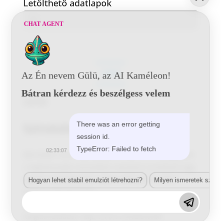
Letölthető adatlapok
CHAT AGENT
LEÍRÁS
Az Én nevem Gülü, az AI Kaméleon!
Bátran kérdezz és beszélgess velem
Leírás
Színskála
There was an error getting
session id.
TypeError: Failed to fetch
02:33:07
Bármilyen színt reprodukálni lehet, ami megegyezik
a legfontosabb nemzetközi standard színeknek vagy
egyedi megoldásokkal egyéni igényekhez lehet
Hogyan lehet stabil emulziót létrehozni?
Milyen ismeretek szük
szabni a készterméket.
A felületek minősége a legszigorúbban,
megbízhatóbban adja vissza a kiválasztott