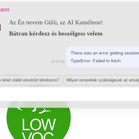
GENT
Az Én nevem Gülü, az AI Kaméleon!
Bátran kérdezz és beszélgess velem
There was an error getting session
LEÍRÁS
TypeError: Failed to fetch
17:37:52
Leírás
lehet stabil emulziót létrehozni?
Milyen ismeretek szükségesek az emulg