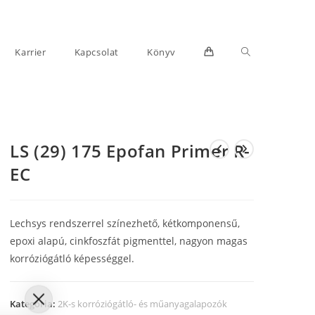
Toggle
Karrier
Kapcsolat
Könyv
LS (29) 175 Epofan Primer R-
website
EC
Lechsys rendszerrel színezhető, kétkomponensű,
epoxi alapú, cinkfoszfát pigmenttel, nagyon magas
korróziógátló képességgel.
search
Kategória:
2K-s korróziógátló- és műanyagalapozók