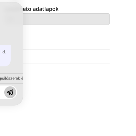
Letölthető adatlapok
 id.
eálószerek és diszpergálószerek terén?