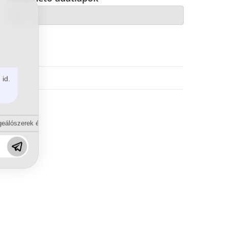
 id.
eálószerek és diszpergálószerek terén?