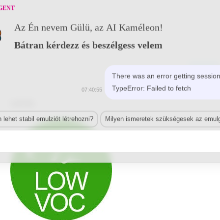
GENT
Az Én nevem Gülü, az AI Kaméleon!
Bátran kérdezz és beszélgess velem
LEÍRÁS
There was an error getting session
TypeError: Failed to fetch
07:40:55
Leírás
lehet stabil emulziót létrehozni?
Milyen ismeretek szükségesek az emulg