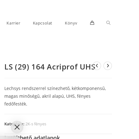
Toggle
Karrier
Kapcsolat
Könyv
LS (29) 164 Acriprof UHS
website
Lechsys rendszerrel színezhető, kétkomponensű,
magas minőségű, akril alapú, UHS, fényes
fedőfesték.
search
Kategória:
2K-s fényes
Letölthető adatlapok