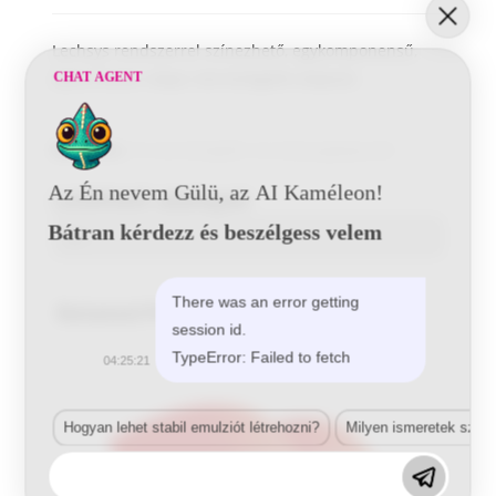
Lechsys rendszerrel színezhető, egykomponensű,
epoxi-észter alapú, korróziógátló alapozó.
CHAT AGENT
Kategória:
1K-s korróziógátló- és műanyagalapozók
Az Én nevem Gülü, az AI Kaméleon!
Letölthető adatlapok
Bátran kérdezz és beszélgess velem
There was an error getting
Related Products
session id.
TypeError: Failed to fetch
04:25:21
Hogyan lehet stabil emulziót létrehozni?
Milyen ismeretek szük