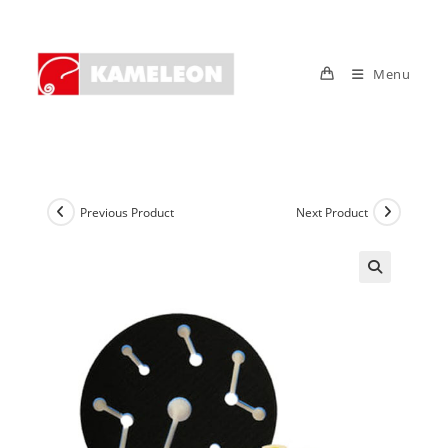
Skip
to
content
Menu
Previous Product
Next Product