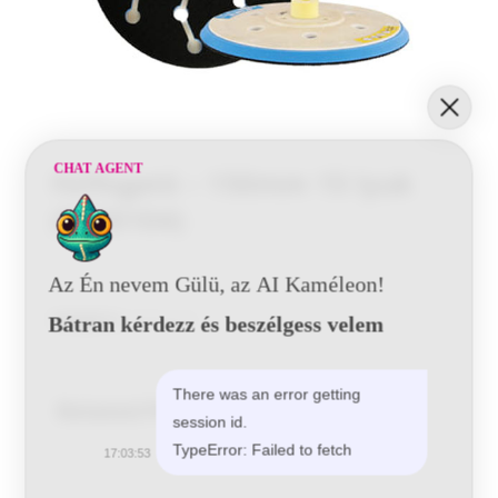
CHAT AGENT
Felfogató – 150mm 15 lyuk
(9720104)
Az Én nevem Gülü, az AI Kaméleon!
Kategória:
Felfogatók
Bátran kérdezz és beszélgess velem
There was an error getting
Related Products
session id.
TypeError: Failed to fetch
17:03:53