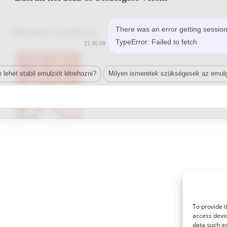
There was an error getting session
Related Products
TypeError: Failed to fetch
21:45:09
lehet stabil emulziót létrehozni?
Milyen ismeretek szükségesek az emulg
© 2021 Kaméleon Hungary Kft. Minden jog fenntartva. All rights reserved.
To provide t
access devic
data such as