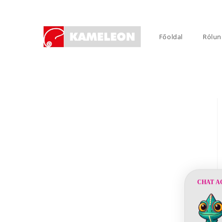
Skip
to
content
Főoldal
Rólun
CHAT A