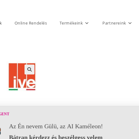
k
Online Rendelés
Termékeink
Partnereink
GENT
Az Én nevem Gülü, az AI Kaméleon!
Bátran kérdezz és beszélgess velem