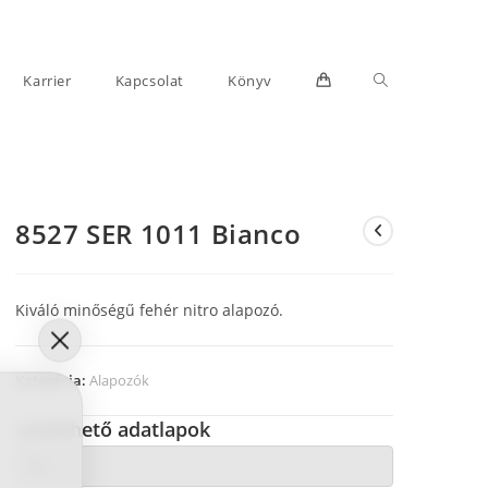
Toggle
Karrier
Kapcsolat
Könyv
8527 SER 1011 Bianco
website
Kiváló minőségű fehér nitro alapozó.
Kategória:
Alapozók
search
Letölthető adatlapok