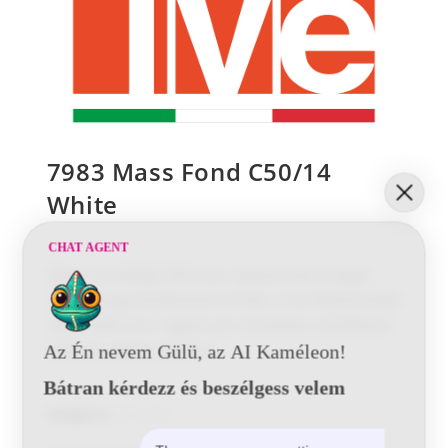
7983 Mass Fond C50/14
White
CHAT AGENT
Magas minőségű fehér pur alapozó extra magas
szárazanyag tartalommal (76,3%). A terméknek kiváló
töltő hatása van, nagyon jól csiszolható, vertikálisan
stabil és nagyon jól terül.
Az Én nevem Gülü, az AI Kaméleon!
Bátran kérdezz és beszélgess velem
Kategória:
Alapozók