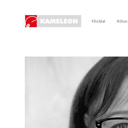
Skip
to
content
Főoldal
Rólun