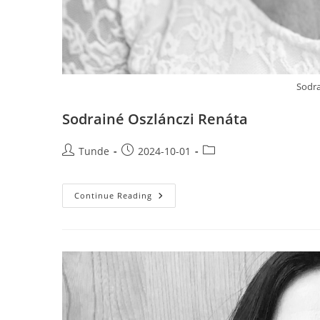
Sodra
Sodrainé Oszlánczi Renáta
Post
Post
Post
Tunde
2024-10-01
author:
published:
category:
Sodrainé
Continue Reading
Oszlánczi
Renáta