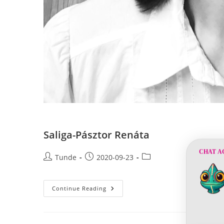
Saliga-Pásztor Renáta
CHAT A
Post
Post
Post
Tunde
2020-09-23
author:
published:
category:
Saliga-
Continue Reading
Pásztor
Renáta