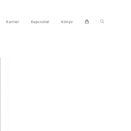
Toggle
Karrier
Kapcsolat
Könyv
website
search