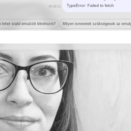
TypeError: Failed to fetch
00:28:11
lehet stabil emulziót létrehozni?
Milyen ismeretek szükségesek az emulg