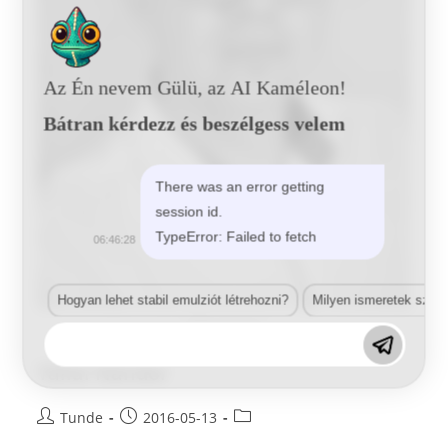
Az Én nevem Gülü, az AI Kaméleon!
Bátran kérdezz és beszélgess velem
There was an error getting
session id.
TypeError: Failed to fetch
06:46:28
Hogyan lehet stabil emulziót létrehozni?
Milyen ismeretek szük
Tállai Nándor
Tállai Nándor
Post
Post
Post
Tunde
2016-05-13
author:
published:
category: