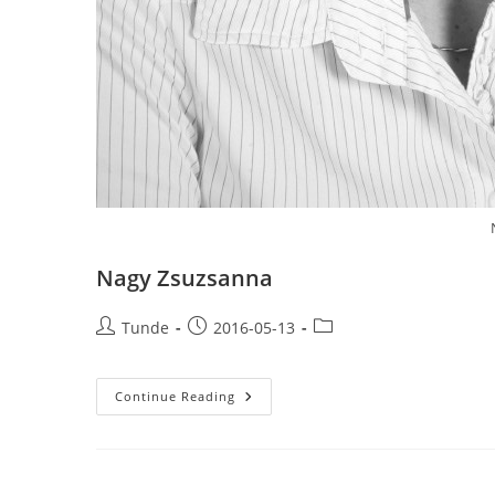
Nagy Zsuzsanna
Post
Post
Post
Tunde
2016-05-13
author:
published:
category:
Nagy
Continue Reading
Zsuzsanna