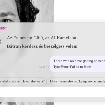
GENT
Az Én nevem Gülü, az AI Kaméleon!
Bátran kérdezz és beszélgess velem
There was an error getting session
TypeError: Failed to fetch
04:53:03
lehet stabil emulziót létrehozni?
Milyen ismeretek szükségesek az emulg