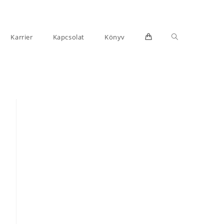
Toggle
Karrier
Kapcsolat
Könyv
website
search