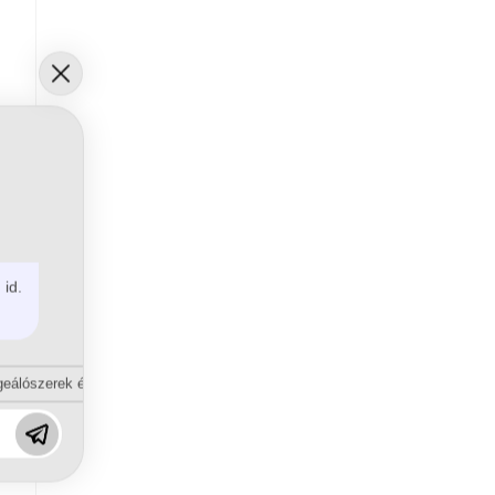
 id.
eálószerek és diszpergálószerek terén?