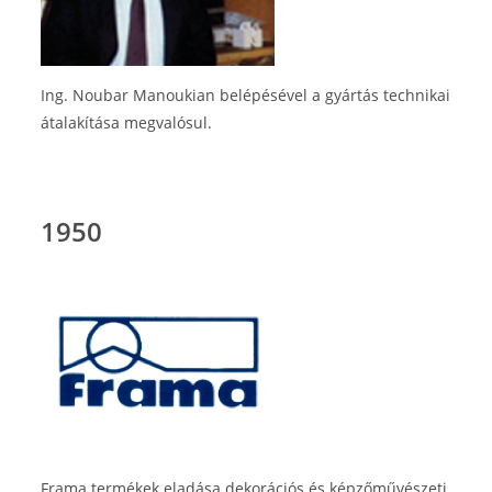
Ing. Noubar Manoukian belépésével a gyártás technikai
átalakítása megvalósul.
1950
Frama termékek eladása dekorációs és képzőművészeti