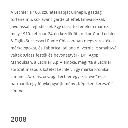
A Lechler a 100. születésnapját ünnepli, gazdag
történelmű, sok avant-garde ötlettel, kihívásokkal,
javulással, fejlődéssel. Egy olasz történelem már ez,
mely 1910. február 24-én kezdődött, mikor Chr. Lechler
& Figlio Successori Ponte Chiasso-ban megszerezték a
márkajogokat, és Fabbrica italiana di vernici e smalti-vá
váltak (Olasz festék és bevonatgyár). Dr. Agop
Manoukian, a Lechler S.p.A elnöke, megírta a Lechler
sorozat második kötetét Lechler. Egy márka krónikái
címmel „Az olaszországi Lechler egyszáz éve” és a
harmadik egy fényképgyűjtemény „Képeken kereszül”
címmel.
2008