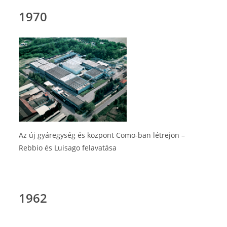
1970
Az új gyáregység és központ Como-ban létrejön –
Rebbio és Luisago felavatása
1962