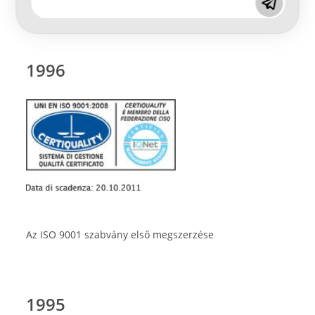
Coatings France és Lechler Coatings Iberica.
1996
Az ISO 9001 szabvány első megszerzése
1995