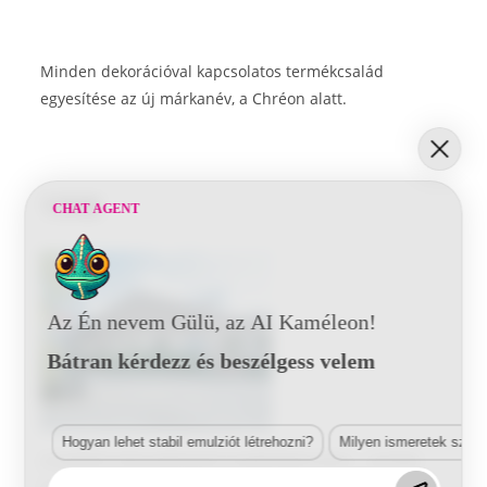
Minden dekorációval kapcsolatos termékcsalád
egyesítése az új márkanév, a Chréon alatt.
1998
CHAT AGENT
Az Én nevem Gülü, az AI Kaméleon!
Bátran kérdezz és beszélgess velem
Hogyan lehet stabil emulziót létrehozni?
Milyen ismeretek szük
A külföldi leányvállalatok továbbfejlesztése – Lechler