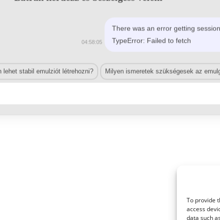
There was an error getting session
TypeError: Failed to fetch
04:58:05
lehet stabil emulziót létrehozni?
Milyen ismeretek szükségesek az emulg
To provide t
access devic
data such as