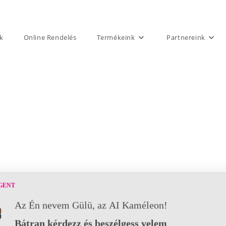
k
Online Rendelés
Termékeink
Partnereink
© 2021 Kaméleon Hungary Kft. Minden jog fenntartva. All rights reserved.
GENT
Az Én nevem Gülü, az AI Kaméleon!
Bátran kérdezz és beszélgess velem