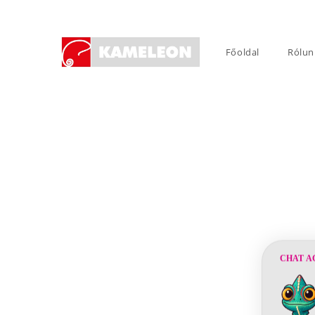
Skip
to
content
Főoldal
Rólun
CHAT A