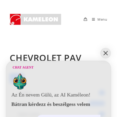
Skip
to
content
Menu
CHEVROLET PAV
CHAT AGENT
Letöltés
Letöltés
2
Az Én nevem Gülü, az AI Kaméleon!
Fájlméret
Bátran kérdezz és beszélgess velem
56.34 KB
Fájlok Száma
1