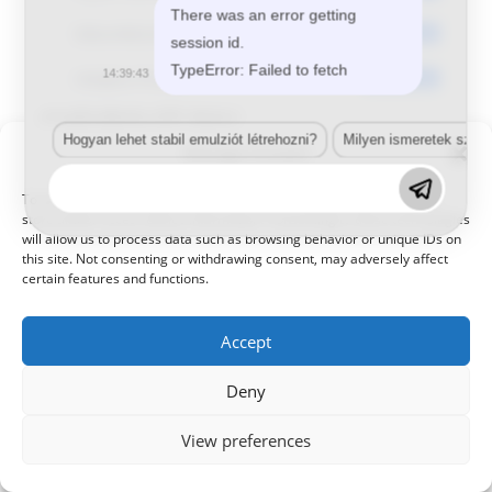
There was an error getting
Dátumkészítés
2024-08-22
session id.
TypeError: Failed to fetch
14:39:43
Utoljára frissített
2024-08-22
CHEVROLET PAV
Hogyan lehet stabil emulziót létrehozni?
Milyen ismeretek szük
Manage Consent
To provide the best experiences, we use technologies like cookies to
store and/or access device information. Consenting to these technologies
will allow us to process data such as browsing behavior or unique IDs on
this site. Not consenting or withdrawing consent, may adversely affect
certain features and functions.
Accept
Deny
© 2021 Kaméleon Hungary Kft. Minden jog fenntartva. All rights
reserved.
View preferences