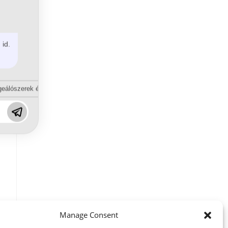
 id.
eálószerek és diszpergálószerek terén?
Manage Consent