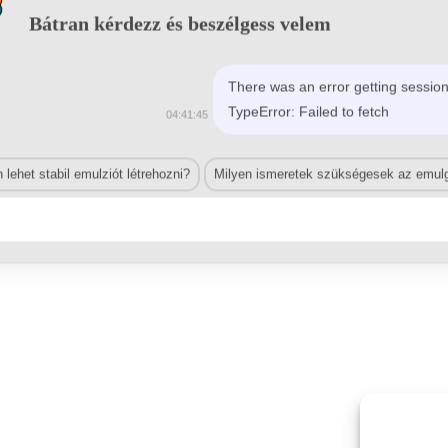
Bátran kérdezz és beszélgess velem
There was an error getting session
TypeError: Failed to fetch
04:41:45
lehet stabil emulziót létrehozni?
Milyen ismeretek szükségesek az emulg