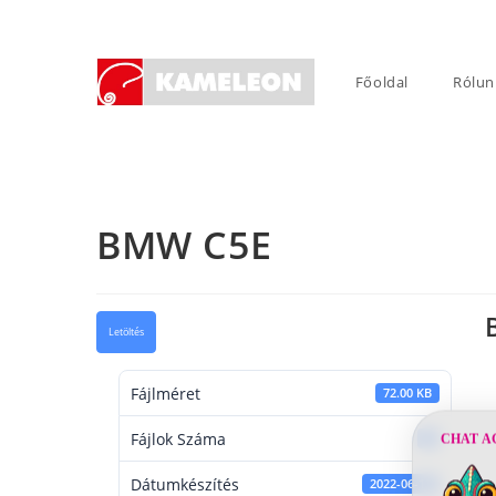
Skip
to
content
Főoldal
Rólun
BMW C5E
Letöltés
Fájlméret
72.00 KB
Fájlok Száma
1
CHAT A
Dátumkészítés
2022-06-13