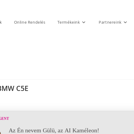
k
Online Rendelés
Termékeink
Partnereink
BMW C5E
GENT
Az Én nevem Gülü, az AI Kaméleon!