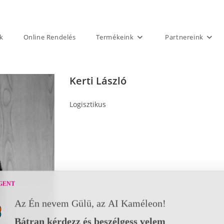
k
Online Rendelés
Termékeink
Partnereink
Kerti László
Logisztikus
GENT
Az Én nevem Gülü, az AI Kaméleon!
Bátran kérdezz és beszélgess velem