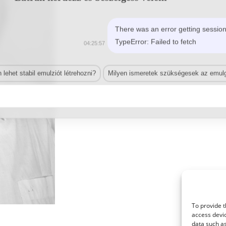
There was an error getting session
TypeError: Failed to fetch
04:25:57
lehet stabil emulziót létrehozni?
Milyen ismeretek szükségesek az emulg
To provide t
access devic
© 2021 Kaméleon Hungary Kft. Minden jog fenntartva. All rights reserved.
data such as