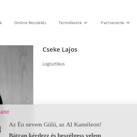
k
Online Rendelés
Termékeink
Partnereink
Cseke Lajos
Logisztikus
GENT
Az Én nevem Gülü, az AI Kaméleon!
Bátran kérdezz és beszélgess velem