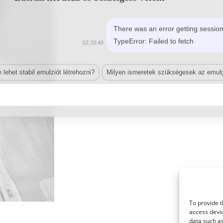
There was an error getting session
TypeError: Failed to fetch
02:33:48
lehet stabil emulziót létrehozni?
Milyen ismeretek szükségesek az emulg
To provide t
access devic
© 2021 Kaméleon Hungary Kft. Minden jog fenntartva. All rights reserved.
data such as