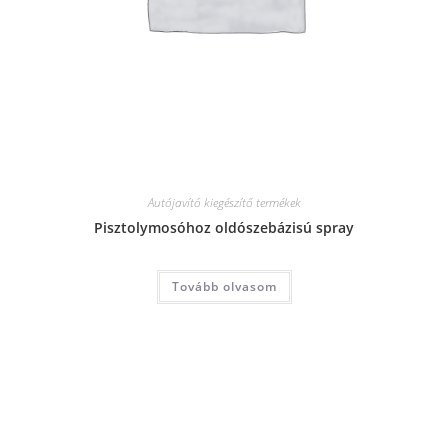
Autójavító kiegészítő termékek
Pisztolymosóhoz oldószebázisú spray
Tovább olvasom