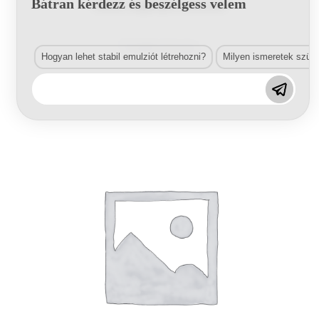
Bátran kérdezz és beszélgess velem
Festék megfolyás eltávolító
Tovább olvasom
Hogyan lehet stabil emulziót létrehozni?
Milyen ismeretek szük