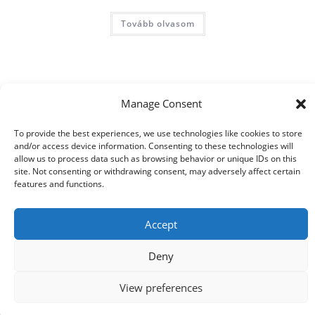
Tovább olvasom
Manage Consent
To provide the best experiences, we use technologies like cookies to store
and/or access device information. Consenting to these technologies will
© 2021 Kaméleon Hungary Kft. Minden jog fenntartva. All rights
allow us to process data such as browsing behavior or unique IDs on this
reserved.
site. Not consenting or withdrawing consent, may adversely affect certain
features and functions.
Accept
Deny
View preferences