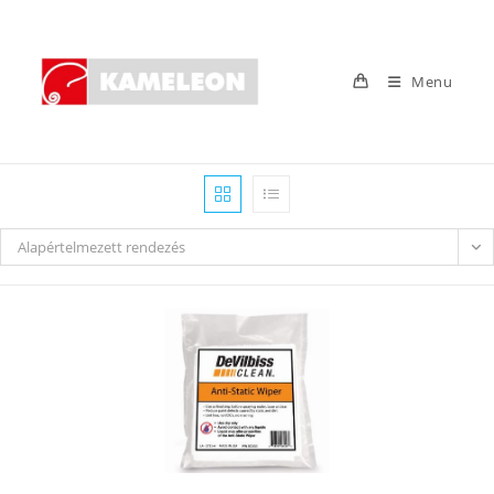
Skip
to
content
Menu
Alapértelmezett rendezés