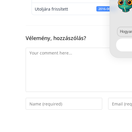
Utoljára frissített
2016-06-22
Hogyan 
Vélemény, hozzászólás?
Comment
Enter
Enter
your
your
name
email
or
address
username
to