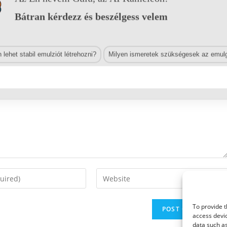
Bátran kérdezz és beszélgess velem
lehet stabil emulziót létrehozni?
Milyen ismeretek szükségesek az emulg
Enter
your
website
To provide t
URL
access devic
(optional)
data such as