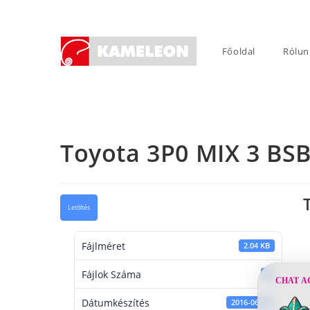
Skip
to
content
Főoldal
Rólun
Toyota 3P0 MIX 3 BS
Letöltés
Fájlméret
2.04 KB
Fájlok Száma
1
CHAT A
Dátumkészítés
2016-06-22