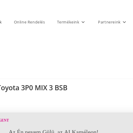
k
Online Rendelés
Termékeink
Partnereink
B
Toyota 3P0 MIX 3 BSB
GENT
Az Én nevem Gülü, az AI Kaméleon!