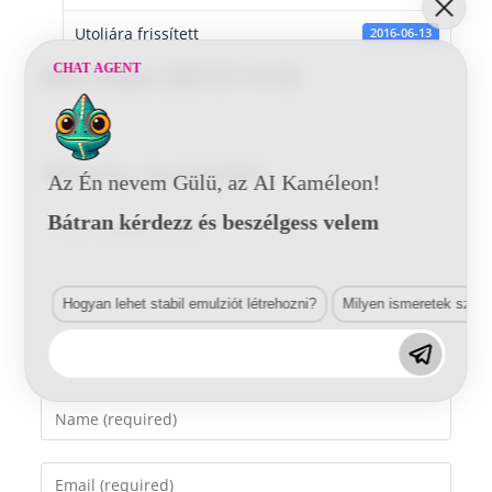
Utoljára frissített
2016-06-13
CHAT AGENT
Mercedes DB757 HYD
Vélemény, hozzászólás?
Az Én nevem Gülü, az AI Kaméleon!
Bátran kérdezz és beszélgess velem
Comment
Hogyan lehet stabil emulziót létrehozni?
Milyen ismeretek szük
Enter
your
name
Enter
or