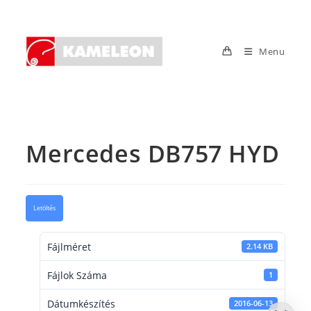
Skip
to
content
Menu
Mercedes DB757 HYD
Letöltés
Fájlméret
2.14 KB
Fájlok Száma
1
Dátumkészítés
2016-06-13